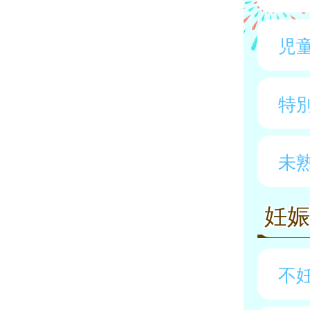
児
特
未
妊
不