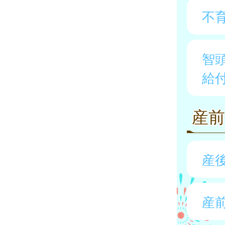
不
智
給
産
産
産