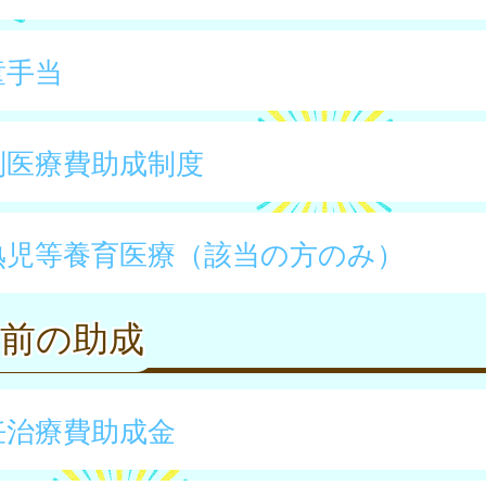
童手当
別医療費助成制度
熟児等養育医療（該当の方のみ）
娠前の助成
妊治療費助成金