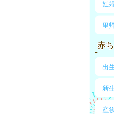
妊
里
赤
出
新
産