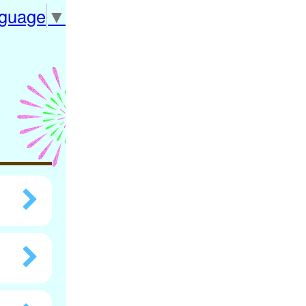
nguage
▼