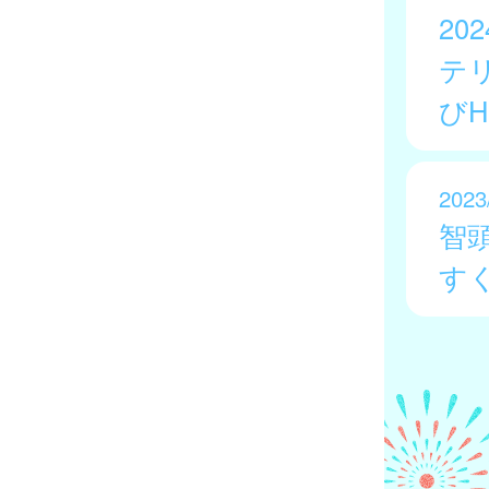
2
テ
び
2023
智
す