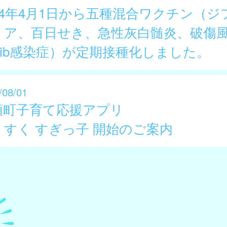
024年4月1日から五種混合ワクチン（ジ
リア、百日せき、急性灰白髄炎、破傷
Hib感染症）が定期接種化しました。
/08/01
頭町子育て応援アプリ
くすく すぎっ子 開始のご案内