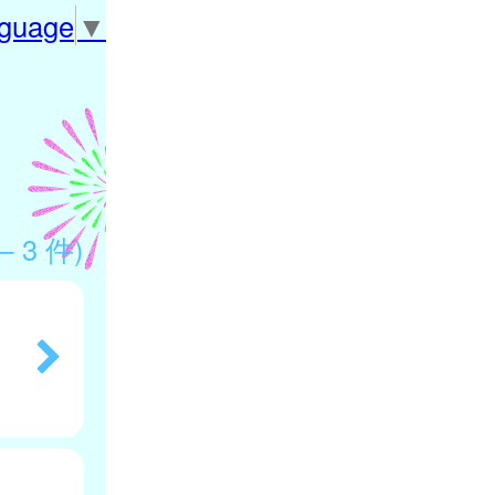
nguage
▼
— 3 件)